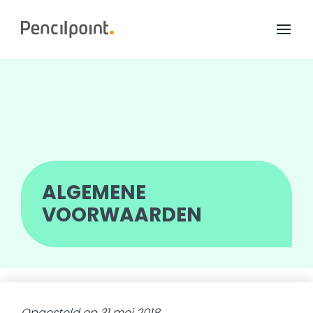
Home
Diensten
Portfolio
Over ons
ALGEMENE
VOORWAARDEN
Opgesteld op 31 mei 2018