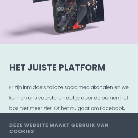
HET JUISTE PLATFORM
Er zijn inmiddels talloze socialmediakanalen en we
kunnen ons voorstellen dat je door de bomen het
bos niet meer ziet. Of het nu gaat om Facebook,
Instagram, LinkedIn of Pinterest, wij weten de weg
DEZE WEBSITE MAAKT GEBRUIK VAN
in socialmedialand. Dat betekent dat we een
COOKIES