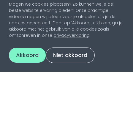
plan op maat maken waarin we focussen op de
Mogen we cookies plaatsen? Zo kunnen we je de
beste website ervaring bieden! Onze prachtige
kanalen die het beste aansluiten bij jouw product
video's mogen wij alleen voor je afspelen als je de
of dienst.
cookies accepteert. Door op 'Akkoord' te klikken, ga je
akkoord met het gebruik van alle cookies zoals
omschreven in onze
privacyverklaring
.
Akkoord
Niet akkoord