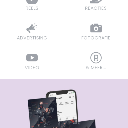
REELS
REACTIES
ADVERTISING
FOTOGRAFIE
VIDEO
& MEER...