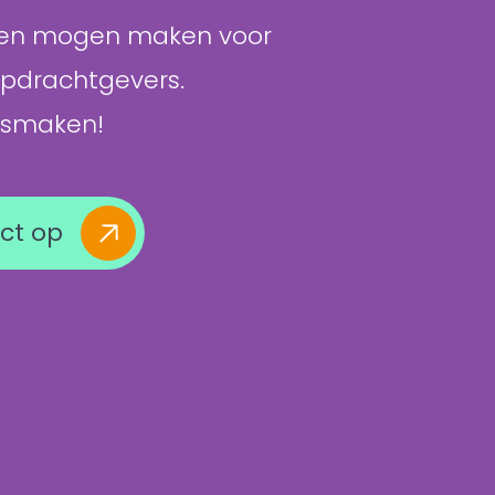
gen mogen maken voor
opdrachtgevers.
ismaken!
ct op