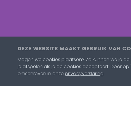
DEZE WEBSITE MAAKT GEBRUIK VAN C
Mogen we cookies plaatsen? Zo kunnen we je de b
je afspelen als je de cookies accepteert. Door op '
omschreven in onze
privacyverklaring
.