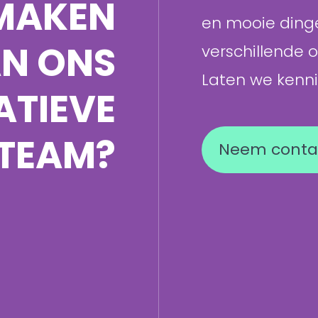
TMAKEN
en mooie din
N ONS
verschillende 
Laten we kenn
ATIEVE
TEAM?
Neem conta