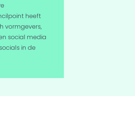
ve
ilpoint heeft
ch vormgevers,
 en social media
socials in de