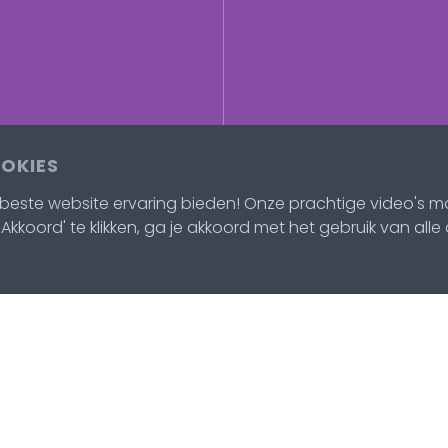
OOKIES
este website ervaring bieden! Onze prachtige video's mo
Akkoord' te klikken, ga je akkoord met het gebruik van alle