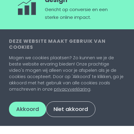
Gericht op conversie en een
sterke online impact.
DEZE WEBSITE MAAKT GEBRUIK VAN
SEO & vindbaarheid
COOKIES
Hoog scoren in Google met een
Mogen we cookies plaatsen? Zo kunnen we je de
technisch en inhoudelijk sterke
beste website ervaring bieden! Onze prachtige
website.
video's mogen wij alleen voor je afspelen als je de
cookies accepteert. Door op 'Akkoord' te klikken, ga je
akkoord met het gebruik van alle cookies zoals
omschreven in onze
privacyverklaring
.
Eenvoudig te
beheren
Akkoord
Niet akkoord
Met een intuïtief CMS pas je
eenvoudig zelf je content aan.