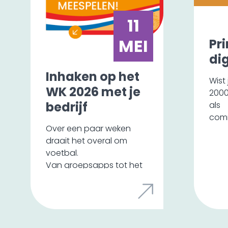
11
MEI
Pri
di
Inhaken op het
Wist 
WK 2026 met je
2000
bedrijf
als
com
Over een paar weken
We z
draait het overal om
van 
voetbal.
jaren
Van groepsapps tot het
ontw
koffieapparaat.
Het 
luxe
gebr
En daar liggen kansen
over
voor jouw bedrijf.
bele