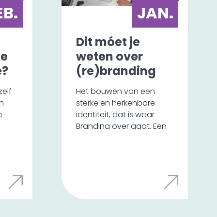
EB.
JAN.
Dit móet je
de
weten over
e?
(re)branding
zelf
Het bouwen van een
an
sterke en herkenbare
e
identiteit, dat is waar
Branding over gaat. Een
gen
sterke Branding
onderscheid je van
m te
concurrentie, het zorgt
 of
voor loyaliteit en het
nkel
vergroot de waarde van
 nu
je bedrijf. Het is een
cruciaal onderdeel van je