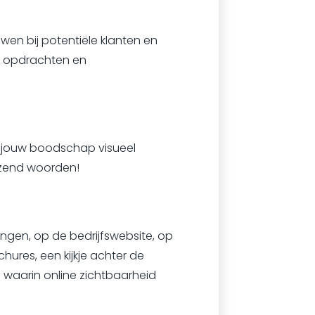
uwen bij potentiële klanten en
we opdrachten en
n jouw boodschap visueel
izend woorden!
ingen, op de bedrijfswebsite, op
ures, een kijkje achter de
waarin online zichtbaarheid