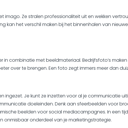
t imago. Ze stralen professionaliteit uit en wekken vertro
raling kan het verschil maken bij het binnenhalen van nieu
er in combinatie met beeldmateriaal. Bedrijfsfoto’s make
beter over te brengen. Een foto zegt immers meer dan du
n ingezet. Je kunt ze inzetten voor al je communicatie uit
ommunicatie doeleinden. Denk aan sfeerbeelden voor broch
mische beelden voor social mediacampagnes. In een tijd 
 een onmisbaar onderdeel van je marketingstrategie.