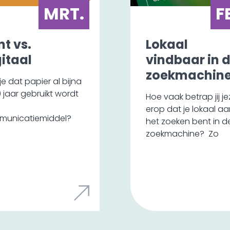
MRT.
F
nt vs.
Lokaal
gitaal
vindbaar in 
zoekmachin
je dat papier al bijna
 jaar gebruikt wordt
Hoe vaak betrap jij je
erop dat je lokaal a
municatiemiddel?
het zoeken bent in d
ien dat de wereld
zoekmachine? Zo
print de afgelopen
zoeken we vaak din
 een flinke
op als we in een
ikkeling doormaakt.
bepaalde stad zijn o
is inmiddels bijna een
eten, te overnachten
product en het wordt
om een bepaalde wi
uikt voor het
te bezoeken. Je kunt
brengen van een
simpelweg een
ving en een tastbare