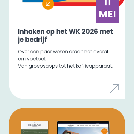
11
MEI
Inhaken op het WK 2026 met
je bedrijf
Over een paar weken draait het overal
om voetbal.
Van groepsapps tot het koffieapparaat.
En daar liggen kansen voor jouw bedrijf.
Niet om 'ook iets met het WK te doen',
maar door slim in te haken op iets waar je
doelgroep al mee bezig is.