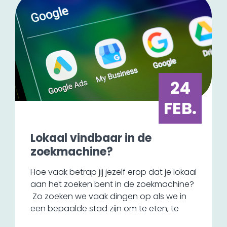
overneemt.
We zien de laatste tijd wel de trend dat
ook offline media weer een opmars
maakt. Door stijgende bezorgdheid over
de verandering van het klimaat, zien we
wel een andere ontwikkeling in het soort
24
drukwerk. Er wordt steeds meer duurzaam
gedrukt, waarbij er gebruikgemaakt wordt
FEB.
van milieuvriendelijke materialen en
energiezuinige technologieën.
Lokaal vindbaar in de
zoekmachine?
Hoe vaak betrap jij jezelf erop dat je lokaal
aan het zoeken bent in de zoekmachine?
Zo zoeken we vaak dingen op als we in
een bepaalde stad zijn om te eten, te
overnachten of om een bepaalde winkel