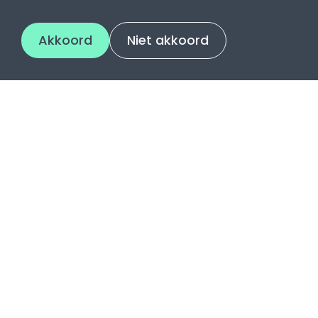
Akkoord
Niet akkoord
Contact
Utrechtsestraatweg 2
3445 AR Woerden
0348 - 48 17 49
info@pencilpoint.nl
KvK 30142644
BTW NL818112104B01
Algemene voorwaarden
Privacy - cookie - review - recensiebeleid