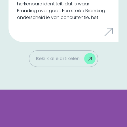
herkenbare identiteit, dat is waar
Branding over gaat. Een sterke Branding
onderscheid je van concurrentie, het
zorgt voor loyaliteit en het vergroot de
waarde van je bedrijf. Het is een cruciaal
onderdeel van je marketing en meer dan
een logo en kleurenschema. Wij delen
enkele feiten over Branding!
Bekijk alle artikelen