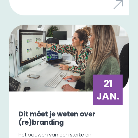
te bezoeken. Je kunt nu simpelweg een
zoekopdracht uitzetten voor een
restaurant in een stad, maar hoe zorg je
er nu voor dat jouw bedrijf ook zo goed
zichtbaar is?
21
JAN.
Dit móet je weten over
(re)branding
Het bouwen van een sterke en