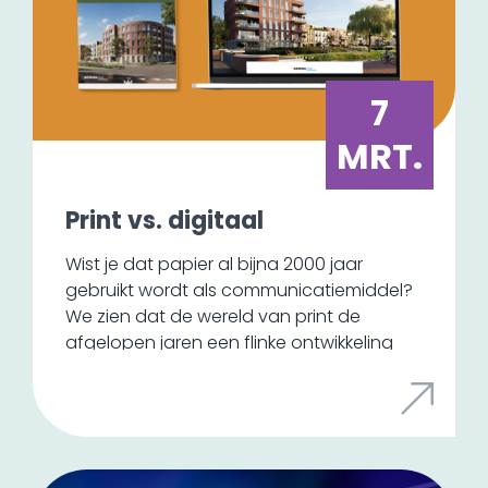
7
MRT.
Print vs. digitaal
Wist je dat papier al bijna 2000 jaar
gebruikt wordt als communicatiemiddel?
We zien dat de wereld van print de
afgelopen jaren een flinke ontwikkeling
doormaakt. Het is inmiddels bijna een
luxeproduct en het wordt gebruikt voor
het overbrengen van een beleving en
een tastbare ervaring. Sinds enkele jaren
is het de wereld van online die veel print