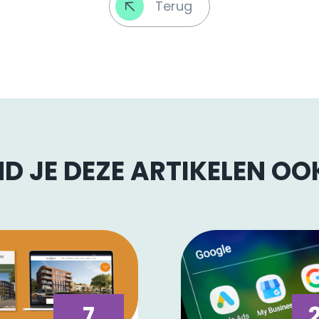
Terug
D JE DEZE ARTIKELEN O
7