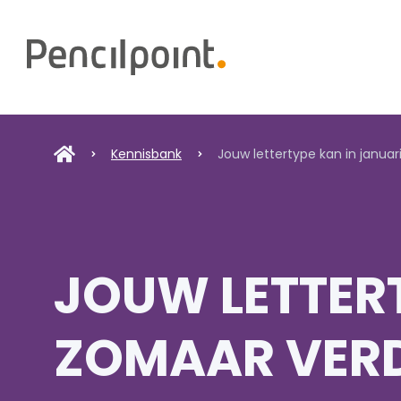
Home
Diensten
Portfolio
Kennisbank
Jouw lettertype kan in janua
Over ons
JOUW LETTERT
ZOMAAR VER