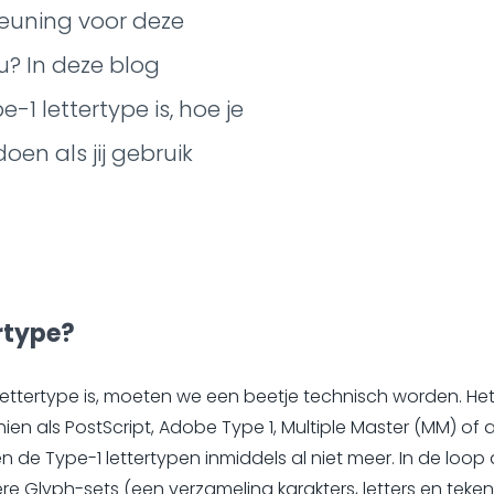
euning voor deze
u? In deze blog
-1 lettertype is, hoe je
oen als jij gebruik
rtype?
ettertype is, moeten we een beetje technisch worden. Het 
ien als PostScript, Adobe Type 1, Multiple Master (MM) of 
e Type-1 lettertypen inmiddels al niet meer. In de loop d
e Glyph-sets (een verzameling karakters, letters en teken