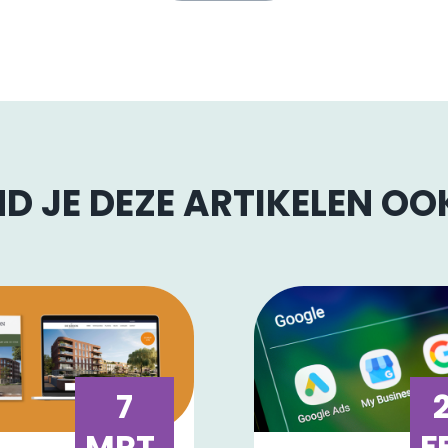
D JE DEZE ARTIKELEN O
7
MRT.
F