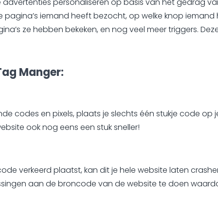
e advertenties personaliseren op basis van het gedrag van
pagina’s iemand heeft bezocht, op welke knop iemand hee
ina’s ze hebben bekeken, en nog veel meer triggers. Deze t
Tag Manger:
ende codes en pixels, plaats je slechts één stukje code op j
ebsite ook nog eens een stuk sneller!
code verkeerd plaatst, kan dit je hele website laten cra
ssingen aan de broncode van de website te doen waard