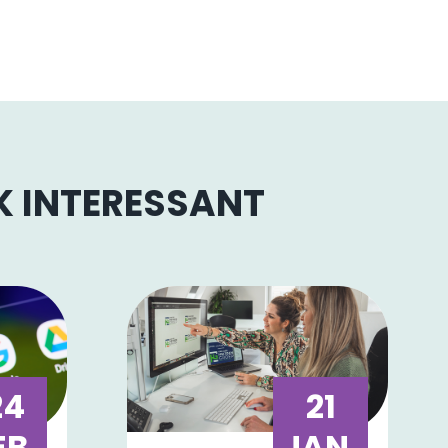
OK INTERESSANT
24
21
EB.
JAN.