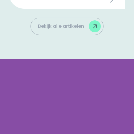
onderdeel van je marketing en meer dan
een logo en kleurenschema. Wij delen
enkele feiten over Branding!
Bekijk alle artikelen