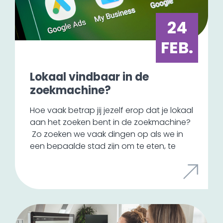
de verandering van het klimaat, zien we
wel een andere ontwikkeling in het soort
24
drukwerk. Er wordt steeds meer duurzaam
gedrukt, waarbij er gebruikgemaakt wordt
FEB.
van milieuvriendelijke materialen en
energiezuinige technologieën.
Lokaal vindbaar in de
zoekmachine?
Hoe vaak betrap jij jezelf erop dat je lokaal
aan het zoeken bent in de zoekmachine?
Zo zoeken we vaak dingen op als we in
een bepaalde stad zijn om te eten, te
overnachten of om een bepaalde winkel
te bezoeken. Je kunt nu simpelweg een
zoekopdracht uitzetten voor een
restaurant in een stad, maar hoe zorg je
er nu voor dat jouw bedrijf ook zo goed
zichtbaar is?