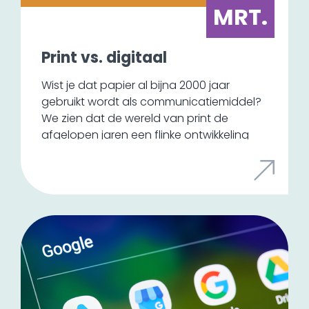
MRT.
Print vs. digitaal
Wist je dat papier al bijna 2000 jaar
gebruikt wordt als communicatiemiddel?
We zien dat de wereld van print de
afgelopen jaren een flinke ontwikkeling
doormaakt. Het is inmiddels bijna een
luxeproduct en het wordt gebruikt voor
het overbrengen van een beleving en
een tastbare ervaring. Sinds enkele jaren
is het de wereld van online die veel print
overneemt.
We zien de laatste tijd wel de trend dat
ook offline media weer een opmars
maakt. Door stijgende bezorgdheid over