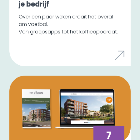
je bedrijf
Over een paar weken draait het overal
om voetbal.
Van groepsapps tot het koffieapparaat.
En daar liggen kansen voor jouw bedrijf.
Niet om 'ook iets met het WK te doen',
maar door slim in te haken op iets waar je
doelgroep al mee bezig is.
7