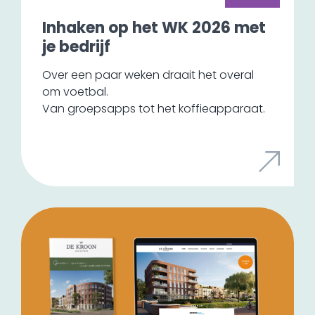
Inhaken op het WK 2026 met
je bedrijf
Over een paar weken draait het overal
om voetbal.
Van groepsapps tot het koffieapparaat.
En daar liggen kansen voor jouw bedrijf.
Niet om 'ook iets met het WK te doen',
maar door slim in te haken op iets waar je
doelgroep al mee bezig is.