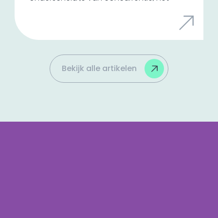
zorgt voor loyaliteit en het vergroot de
waarde van je bedrijf. Het is een cruciaal
onderdeel van je marketing en meer dan
een logo en kleurenschema. Wij delen
enkele feiten over Branding!
Bekijk alle artikelen