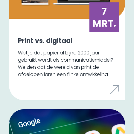
7
MRT.
Print vs. digitaal
Wist je dat papier al bijna 2000 jaar
gebruikt wordt als communicatiemiddel?
We zien dat de wereld van print de
afgelopen jaren een flinke ontwikkeling
doormaakt. Het is inmiddels bijna een
luxeproduct en het wordt gebruikt voor
het overbrengen van een beleving en
een tastbare ervaring. Sinds enkele jaren
is het de wereld van online die veel print
overneemt.
We zien de laatste tijd wel de trend dat