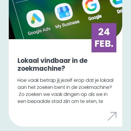
ook offline media weer een opmars
maakt. Door stijgende bezorgdheid over
de verandering van het klimaat, zien we
wel een andere ontwikkeling in het soort
24
drukwerk. Er wordt steeds meer duurzaam
gedrukt, waarbij er gebruikgemaakt wordt
FEB.
van milieuvriendelijke materialen en
energiezuinige technologieën.
Lokaal vindbaar in de
zoekmachine?
Hoe vaak betrap jij jezelf erop dat je lokaal
aan het zoeken bent in de zoekmachine?
Zo zoeken we vaak dingen op als we in
een bepaalde stad zijn om te eten, te
overnachten of om een bepaalde winkel
te bezoeken. Je kunt nu simpelweg een
zoekopdracht uitzetten voor een
restaurant in een stad, maar hoe zorg je