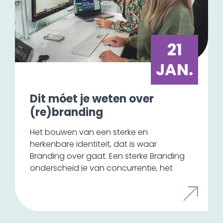
21
JAN.
Dit móet je weten over
(re)branding
Het bouwen van een sterke en
herkenbare identiteit, dat is waar
Branding over gaat. Een sterke Branding
onderscheid je van concurrentie, het
zorgt voor loyaliteit en het vergroot de
waarde van je bedrijf. Het is een cruciaal
onderdeel van je marketing en meer dan
een logo en kleurenschema. Wij delen