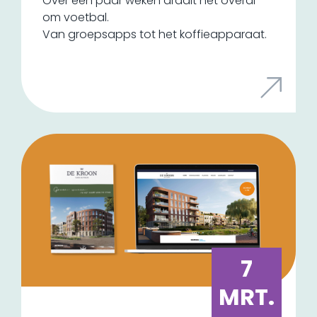
Over een paar weken draait het overal
om voetbal.
Van groepsapps tot het koffieapparaat.
En daar liggen kansen voor jouw bedrijf.
Niet om 'ook iets met het WK te doen',
maar door slim in te haken op iets waar je
doelgroep al mee bezig is.
7
MRT.