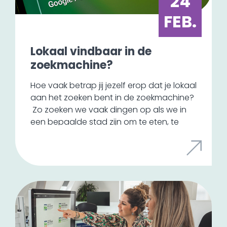
24
drukwerk. Er wordt steeds meer duurzaam
gedrukt, waarbij er gebruikgemaakt wordt
FEB.
van milieuvriendelijke materialen en
energiezuinige technologieën.
Lokaal vindbaar in de
zoekmachine?
Hoe vaak betrap jij jezelf erop dat je lokaal
aan het zoeken bent in de zoekmachine?
Zo zoeken we vaak dingen op als we in
een bepaalde stad zijn om te eten, te
overnachten of om een bepaalde winkel
te bezoeken. Je kunt nu simpelweg een
zoekopdracht uitzetten voor een
restaurant in een stad, maar hoe zorg je
er nu voor dat jouw bedrijf ook zo goed
zichtbaar is?