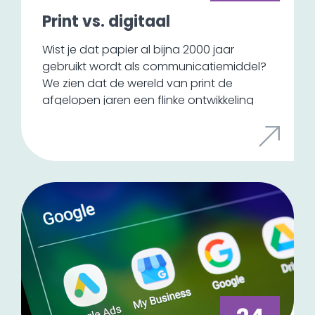
Print vs. digitaal
Wist je dat papier al bijna 2000 jaar
gebruikt wordt als communicatiemiddel?
We zien dat de wereld van print de
afgelopen jaren een flinke ontwikkeling
doormaakt. Het is inmiddels bijna een
luxeproduct en het wordt gebruikt voor
het overbrengen van een beleving en
een tastbare ervaring. Sinds enkele jaren
is het de wereld van online die veel print
overneemt.
We zien de laatste tijd wel de trend dat
ook offline media weer een opmars
maakt. Door stijgende bezorgdheid over
de verandering van het klimaat, zien we
wel een andere ontwikkeling in het soort