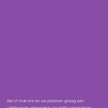
Bel of mail ons en we plannen graag een
vrijblijvende afspraak in. De koffie staat klaar!