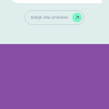
een logo en kleurenschema. Wij delen
enkele feiten over Branding!
Bekijk alle artikelen