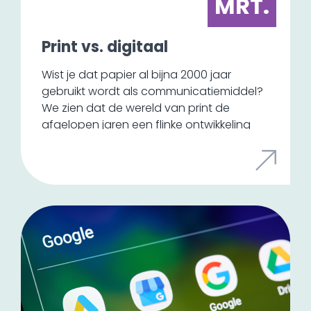
MRT.
Print vs. digitaal
Wist je dat papier al bijna 2000 jaar
gebruikt wordt als communicatiemiddel?
We zien dat de wereld van print de
afgelopen jaren een flinke ontwikkeling
doormaakt. Het is inmiddels bijna een
luxeproduct en het wordt gebruikt voor
het overbrengen van een beleving en
een tastbare ervaring. Sinds enkele jaren
is het de wereld van online die veel print
overneemt.
We zien de laatste tijd wel de trend dat
ook offline media weer een opmars
maakt. Door stijgende bezorgdheid over
de verandering van het klimaat, zien we