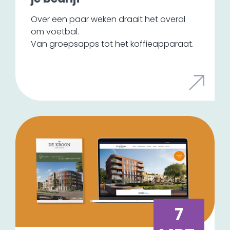
Over een paar weken draait het overal
om voetbal.
Van groepsapps tot het koffieapparaat.
En daar liggen kansen voor jouw bedrijf.
Niet om 'ook iets met het WK te doen',
maar door slim in te haken op iets waar je
doelgroep al mee bezig is.
7