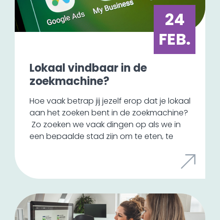
wel een andere ontwikkeling in het soort
24
drukwerk. Er wordt steeds meer duurzaam
gedrukt, waarbij er gebruikgemaakt wordt
FEB.
van milieuvriendelijke materialen en
energiezuinige technologieën.
Lokaal vindbaar in de
zoekmachine?
Hoe vaak betrap jij jezelf erop dat je lokaal
aan het zoeken bent in de zoekmachine?
Zo zoeken we vaak dingen op als we in
een bepaalde stad zijn om te eten, te
overnachten of om een bepaalde winkel
te bezoeken. Je kunt nu simpelweg een
zoekopdracht uitzetten voor een
restaurant in een stad, maar hoe zorg je
er nu voor dat jouw bedrijf ook zo goed
zichtbaar is?