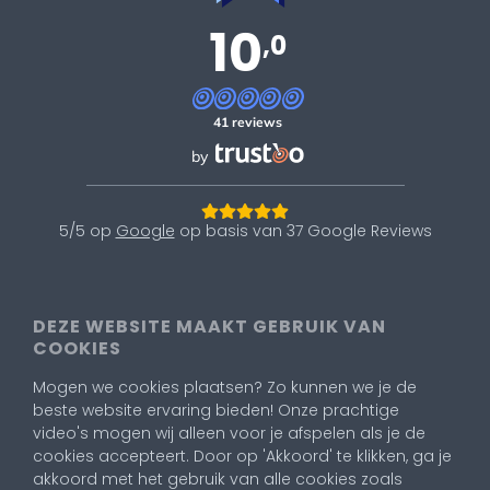
10
,0
41 reviews
by
5/5 op
Google
op basis van 37 Google Reviews
Contentabonnement
|
Creatieve vormgevers regio Utrecht
DEZE WEBSITE MAAKT GEBRUIK VAN
|
Creatieve vormgevers regio Woerden
|
Creatieve
COOKIES
vormgevers regio Harmelen
|
Structurele data-driven
aanpak
|
Succesvolle nieuwsbrief
|
Reclamebureau voor
Mogen we cookies plaatsen? Zo kunnen we je de
beste website ervaring bieden! Onze prachtige
design en online marketing in Woerden
|
Jouw unieke
video's mogen wij alleen voor je afspelen als je de
website
|
Website laten maken Woerden
|
Logo laten
cookies accepteert. Door op 'Akkoord' te klikken, ga je
maken Woerden
|
Hulp bij social media
|
Jouw unieke
akkoord met het gebruik van alle cookies zoals