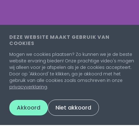
DEZE WEBSITE MAAKT GEBRUIK VAN
COOKIES
Mogen we cookies plaatsen? Zo kunnen we je de beste
website ervaring bieden! Onze prachtige video's mogen
wij alleen voor je afspelen als je de cookies accepteert.
Door op 'Akkoord' te klikken, ga je akkoord met het
gebruik van alle cookies zoals omschreven in onze
Contact
privacyverklaring
.
Utrechtsestraatweg 2
3445 AR Woerden
Akkoord
Niet akkoord
0348 - 48 17 49
info@pencilpoint.nl
KvK 30142644