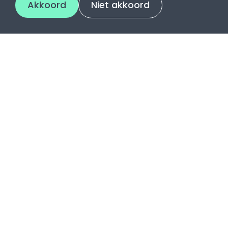
Akkoord
Niet akkoord
Contact
Utrechtsestraatweg 2
3445 AR Woerden
0348 - 48 17 49
info@pencilpoint.nl
KvK 30142644
BTW NL818112104B01
Algemene voorwaarden
Privacy - cookie - review - recensiebeleid