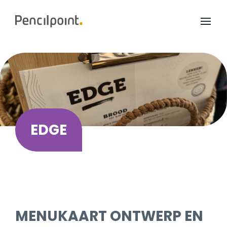
Home
Diensten
Portfolio
Over ons
EDGE
MENUKAART ONTWERP EN