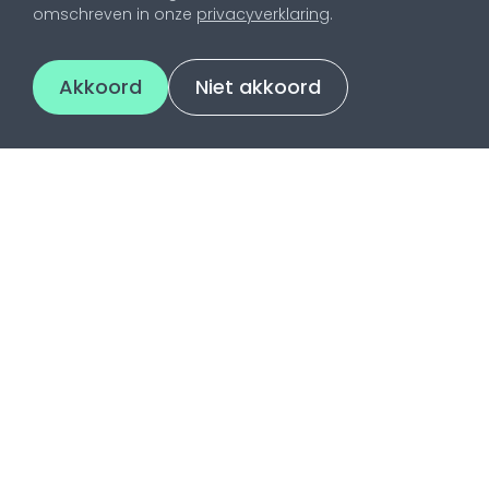
omschreven in onze
privacyverklaring
.
Akkoord
Niet akkoord
Contact
Utrechtsestraatweg 2
3445 AR Woerden
0348 - 48 17 49
info@pencilpoint.nl
KvK 30142644
BTW NL818112104B01