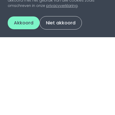
akkoord met het gebruik van alle cookies zoals
omschreven in onze
privacyverklaring
.
Akkoord
Niet akkoord
Contact
Utrechtsestraatweg 2
3445 AR Woerden
0348 - 48 17 49
info@pencilpoint.nl
KvK 30142644
BTW NL818112104B01