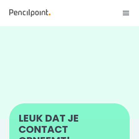
Home
Diensten
Portfolio
Over ons
LEUK DAT JE
CONTACT